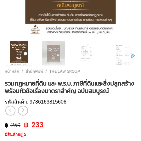
หน้าหลัก
/
สำนักพิมพ์
/
THE LAW GROUP
รวมกฎหมายที่ดิน และ พ.ร.บ. ภาษีที่ดินและสิ่งปลูกสร้าง
พร้อมหัวข้อเรื่องมาตราสำคัญ ฉบับสมบูรณ์
รหัสสินค้า:
9786163815606
Original
Current
233
259
price
price
มีสินค้าอยู่ 5
was:
is: