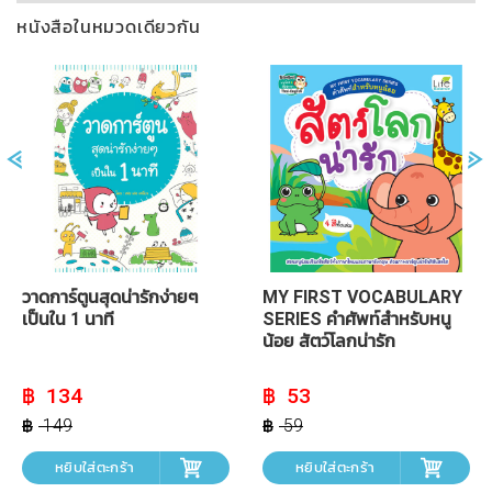
วาดการ์ตูนสุดน่ารักง่ายๆ
MY FIRST VOCABULARY
เป็นใน 1 นาที
SERIES คำศัพท์สำหรับหนู
น้อย สัตว์โลกน่ารัก
Original
Current
Original
Current
134
53
price
price
price
price
was:
is:
was:
is:
149
59
฿ 149.
฿ 134.
฿ 59.
฿ 53.
หยิบใส่ตะกร้า
หยิบใส่ตะกร้า