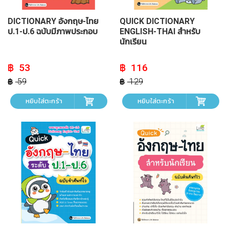
DICTIONARY อังกฤษ-ไทย
QUICK DICTIONARY
ป.1-ป.6 ฉบับมีภาพประกอบ
ENGLISH-THAI สำหรับ
นักเรียน
Original
Current
Original
Current
53
116
price
price
price
price
was:
is:
was:
is:
59
129
฿ 59.
฿ 53.
฿ 129.
฿ 116.
หยิบใส่ตะกร้า
หยิบใส่ตะกร้า