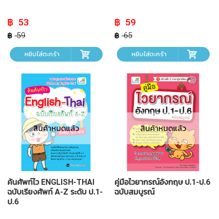
Original
Current
Original
Current
53
59
price
price
price
price
was:
is:
was:
is:
59
65
฿ 59.
฿ 53.
฿ 65.
฿ 59.
หยิบใส่ตะกร้า
หยิบใส่ตะกร้า
สินค้าหมดแล้ว
สินค้าหมดแล้ว
ค้นศัพท์ไว ENGLISH-THAI
คู่มือไวยากรณ์อังกฤษ ป.1-ป.6
ฉบับเรียงศัพท์ A-Z ระดับ ป.1-
ฉบับสมบูรณ์
ป.6