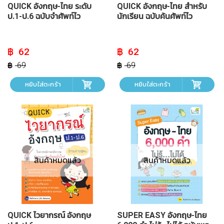
QUICK อังกฤษ-ไทย ระดับ
QUICK อังกฤษ-ไทย สำหรับ
ป.1-ป.6 ฉบับจำศัพท์ไว
นักเรียน ฉบับค้นศัพท์ไว
Original
Current
Original
Current
62
62
price
price
price
price
was:
is:
was:
is:
69
69
฿ 69.
฿ 62.
฿ 69.
฿ 62.
หยิบใส่ตะกร้า
หยิบใส่ตะกร้า
สินค้าหมดแล้ว
สินค้าหมดแล้ว
QUICK ไวยากรณ์ อังกฤษ
SUPER EASY อังกฤษ-ไทย