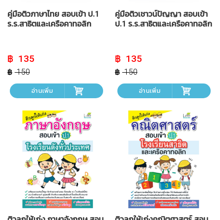
คู่มือติวภาษาไทย สอบเข้า ป.1
คู่มือติวเชาวน์ปัญญา สอบเข้า
ร.ร.สาธิตและเครือคาทอลิก
ป.1 ร.ร.สาธิตและเครือคาทอลิก
Original
Current
Original
Current
135
135
price
price
price
price
was:
is:
was:
is:
150
150
฿ 150.
฿ 135.
฿ 150.
฿ 135.
อ่านเพิ่ม
อ่านเพิ่ม
ติวลูกให้เก่ง ภาษาอังกฤษ สอบ
ติวลูกให้เก่งคณิตศาสตร์ สอบ