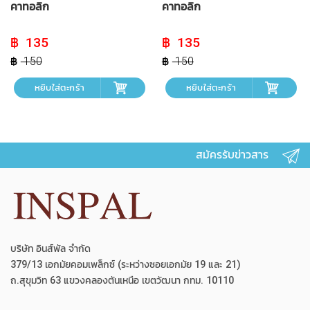
คาทอลิก
คาทอลิก
Original
Current
Original
Current
135
135
price
price
price
price
was:
is:
was:
is:
150
150
฿ 150.
฿ 135.
฿ 150.
฿ 135.
หยิบใส่ตะกร้า
หยิบใส่ตะกร้า
สมัครรับข่าวสาร
บริษัท อินส์พัล จำกัด
379/13 เอกมัยคอมเพล็กซ์ (ระหว่างซอยเอกมัย 19 และ 21)
ถ.สุขุมวิท 63 แขวงคลองตันเหนือ เขตวัฒนา กทม. 10110