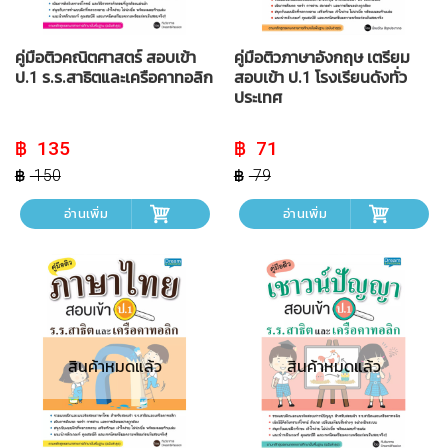
คู่มือติวคณิตศาสตร์ สอบเข้า
คู่มือติวภาษาอังกฤษ เตรียม
ป.1 ร.ร.สาธิตและเครือคาทอลิก
สอบเข้า ป.1 โรงเรียนดังทั่ว
ประเทศ
Original
Current
Original
Current
135
71
price
price
price
price
was:
is:
was:
is:
150
79
฿ 150.
฿ 135.
฿ 79.
฿ 71.
อ่านเพิ่ม
อ่านเพิ่ม
สินค้าหมดแล้ว
สินค้าหมดแล้ว