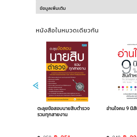
ข้อมูลเพิ่มเติม
มดแล้ว
สินค้า
ู้ช่วย ภาค ก
ตะลุยข้อสอบนายสิบตำรวจ
อ่านใจคน 9 นิส
รวมทุกสายงาน
Current
Original
Current
Origina