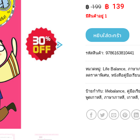
Original
Curr
139
199
price
pric
มีสินค้าอยู่ 1
was:
is:
฿ 199.
฿ 139
หยิบใส่ตะกร้า
รหัสสินค้า:
9786163810441
หมวดหมู่:
Life Balance
,
ภาษาเก
ลดราคาพิเศษ
,
หนังสือคู่มือเรี
ป้ายกำกับ:
lifebalance
,
คู่มือเร
พูดเกาหลี
,
ภาษาเกาหลี
,
เกาหลี