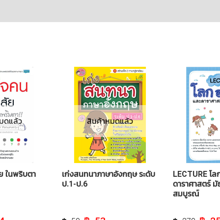
หมดแล้ว
สินค้าหมดแล้ว
ัย ในพริบตา
เก่งสนทนาภาษาอังกฤษ ระดับ
LECTURE โลก
ป.1-ป.6
ดาราศาสตร์ ม
สมบูรณ์
l
Current
Original
Current
Origin