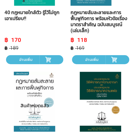
40 กฎหมายใกล้ตัว รู้ไว้ไม่ถูก
กฎหมายล้มละลายและการ
เอาเปรียบ!!
ฟื้นฟูกิจการ พร้อมหัวข้อเรื่อง
มาตราสำคัญ ฉบับสมบูรณ์
(เล่มเล็ก)
Original
Current
Original
Current
170
118
price
price
price
price
was:
is:
was:
is:
189
169
฿ 189.
฿ 170.
฿ 169.
฿ 118.
อ่านเพิ่ม
อ่านเพิ่ม
สินค้าหมดแล้ว