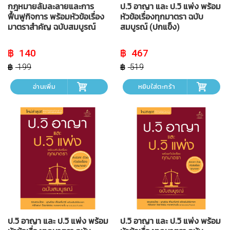
กฎหมายล้มละลายและการ
ป.วิ อาญา และ ป.วิ แพ่ง พร้อม
ฟื้นฟูกิจการ พร้อมหัวข้อเรื่อง
หัวข้อเรื่องทุกมาตรา ฉบับ
มาตราสำคัญ ฉบับสมบูรณ์
สมบูรณ์ (ปกแข็ง)
Original
Current
Original
Current
140
467
price
price
price
price
was:
is:
was:
is:
199
519
฿ 199.
฿ 140.
฿ 519.
฿ 467.
อ่านเพิ่ม
หยิบใส่ตะกร้า
ป.วิ อาญา และ ป.วิ แพ่ง พร้อม
ป.วิ อาญา และ ป.วิ แพ่ง พร้อม