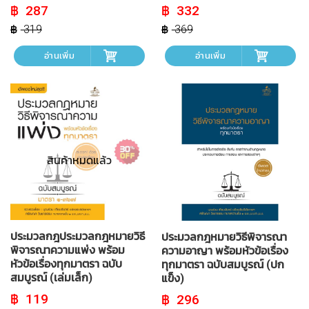
Original
Current
Original
Current
287
332
price
price
price
price
was:
is:
was:
is:
319
369
฿ 319.
฿ 287.
฿ 369.
฿ 332.
อ่านเพิ่ม
อ่านเพิ่ม
สินค้าหมดแล้ว
ประมวลกฎประมวลกฎหมายวิธี
ประมวลกฎหมายวิธีพิจารณา
พิจารณาความแพ่ง พร้อม
ความอาญา พร้อมหัวข้อเรื่อง
หัวข้อเรื่องทุกมาตรา ฉบับ
ทุกมาตรา ฉบับสมบูรณ์ (ปก
สมบูรณ์ (เล่มเล็ก)
แข็ง)
Original
Current
Original
Current
119
296
price
price
price
price