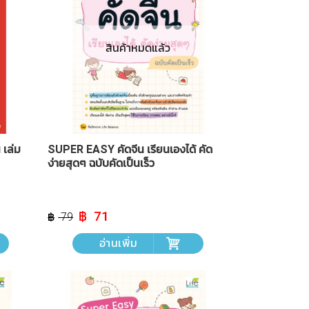
สินค้าหมดแล้ว
 เล่ม
SUPER EASY คัดจีน เรียนเองได้ คัด
ง่ายสุดๆ ฉบับคัดเป็นเร็ว
Original
Current
71
79
price
price
was:
is:
อ่านเพิ่ม
฿ 79.
฿ 71.