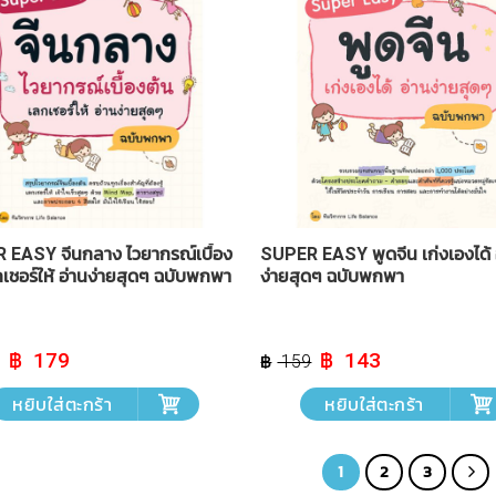
 EASY จีนกลาง ไวยากรณ์เบื้อง
SUPER EASY พูดจีน เก่งเองได้ 
กเชอร์ให้ อ่านง่ายสุดๆ ฉบับพกพา
ง่ายสุดๆ ฉบับพกพา
Original
Current
Original
Current
179
143
159
price
price
price
price
was:
is:
was:
is:
หยิบใส่ตะกร้า
หยิบใส่ตะกร้า
฿ 199.
฿ 179.
฿ 159.
฿ 143.
1
2
3