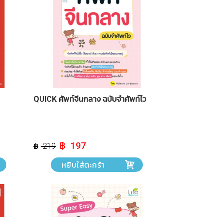
QUICK ศัพท์จีนกลาง ฉบับจำศัพท์ไว
Original
Current
197
219
price
price
was:
is:
หยิบใส่ตะกร้า
฿ 219.
฿ 197.