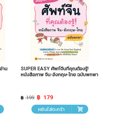
อ่าน
SUPER EASY ศัพท์จีนที่คุณต้องรู้!
หนังสือภาพ จีน-อังกฤษ-ไทย ฉบับพกพา
Original
Current
179
199
price
price
was:
is:
หยิบใส่ตะกร้า
฿ 199.
฿ 179.