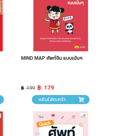
MIND MAP ศัพท์จีน แบบเน้นๆ
Original
Current
179
199
price
price
was:
is:
หยิบใส่ตะกร้า
฿ 199.
฿ 179.