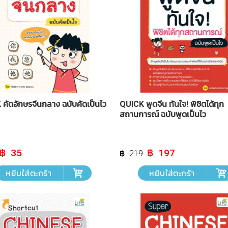
คัดอักษรจีนกลาง ฉบับคัดเป็นไว
QUICK พูดจีน ทันใจ! พิชิตได้ทุก
สถานการณ์ ฉบับพูดเป็นไว
Original
Current
Original
Current
35
197
219
price
price
price
price
was:
is:
was:
is:
หยิบใส่ตะกร้า
หยิบใส่ตะกร้า
฿ 39.
฿ 35.
฿ 219.
฿ 197.