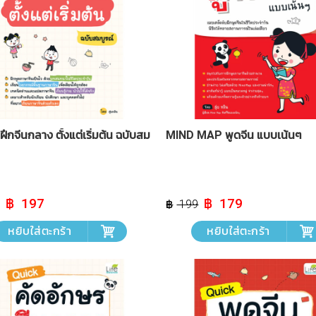
ฝึกจีนกลาง ตั้งแต่เริ่มต้น ฉบับสม
MIND MAP พูดจีน แบบเน้นๆ
Original
Current
Original
Current
197
179
199
price
price
price
price
was:
is:
was:
is:
หยิบใส่ตะกร้า
หยิบใส่ตะกร้า
฿ 219.
฿ 197.
฿ 199.
฿ 179.