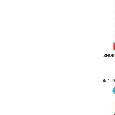
SHORT
199