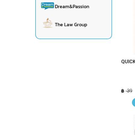
Dream&Passion
The Law Group
QUICK 
39