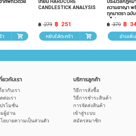
จำศัพท์ไวด้วย
เทียน HARDCORE
ประมวลกฎหมาย
CANDLESTICK ANALYSIS
ความอาญา พร้อ
ทุกมาตรา ฉบั
แข็ง)
urrent
Original
Current
Origin
251
3
279
379
rice
price
price
price
:
was:
is:
was:
ร้า
หยิบใส่ตะกร้า
อ่านเพิ่
53.
฿ 279.
฿ 251.
฿ 379.
กี่ยวกับเรา
บริการลูกค้า
กี่ยวกับเรา
วิธีการสั่งซื้อ
ิดต่อเรา
วิธีการชำระสินค้า
ปรโมชั่น
การจัดส่งสินค้า
ุมผู้อ่าน
เข้าสู่ระบบ
โยบายความเป็นส่วนตัว
สมัครสมาชิก