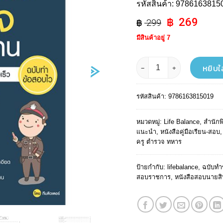
รหัสสินค้า:
9786163815
Original
Curr
269
299
price
pric
มีสินค้าอยู่ 7
was:
is:
฿ 299.
฿ 26
จำนวน Quick นายสิบตำรวจ ทุก
หยิบใ
รหัสสินค้า:
9786163815019
หมวดหมู่:
Life Balance
,
สำนักพ
แนะนำ
,
หนังสือคู่มือเรียน-สอบ
ครู ตำรวจ ทหาร
ป้ายกำกับ:
lifebalance
,
ฉบับทำ
สอบราชการ
,
หนังสือสอบนายส