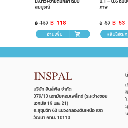
ูรณ์
มะนาว+ขายต้นกล้า ฉบับ
ป.1 – ป.6 ฉบับ
สมบูรณ์
ภาพ
Current
Original
Current
Original
C
0
118
53
169
59
price
price
price
price
p
is:
was:
is:
was:
is
้า
อ่านเพิ่ม
หยิบใส่ตะก
฿ 160.
฿ 169.
฿ 118.
฿ 59.
฿ 
เ
เ
บริษัท อินส์พัล จำกัด
ต
379/13 เอกมัยคอมเพล็กซ์ (ระหว่างซอย
โ
เอกมัย 19 และ 21)
ม
ถ.สุขุมวิท 63 แขวงคลองตันเหนือ เขต
น
วัฒนา กทม. 10110