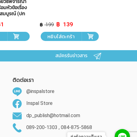
วิธีพิจารณา
มหัวข้อเรื่อง
บสมบูรณ์ (ปก
al
Current
Original
Current
41
139
199
price
price
price
is:
was:
is:
ม
หยิบใส่ตะกร้า
฿ 341.
฿ 199.
฿ 139.
สมัครรับข่าวสาร
ติดต่อเรา
@inspalstore
Inspal Store
dp_publish@hotmail.com
089-200-1303 , 084-875-5868
ส่งข้อความถึงเรา