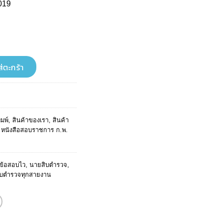
019
ent
e
9.
สายงาน ฉบับทำข้อสอบไว ชิ้น
ส่ตะกร้า
ิมพ์
,
สินค้าของเรา
,
สินค้า
,
หนังสือสอบราชการ ก.พ.
ข้อสอบไว
,
นายสิบตำรวจ
,
ิบตำรวจทุกสายงาน