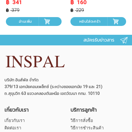
Original
Current
Original
Current
341
160
price
price
price
price
was:
is:
was:
is:
379
229
฿ 379.
฿ 341.
฿ 229.
฿ 160.
อ่านเพิ่ม
หยิบใส่ตะกร้า
สมัครรับข่าวสาร
บริษัท อินส์พัล จำกัด
379/13 เอกมัยคอมเพล็กซ์ (ระหว่างซอยเอกมัย 19 และ 21)
ถ.สุขุมวิท 63 แขวงคลองตันเหนือ เขตวัฒนา กทม. 10110
เกี่ยวกับเรา
บริการลูกค้า
เกี่ยวกับเรา
วิธีการสั่งซื้อ
ติดต่อเรา
วิธีการชำระสินค้า