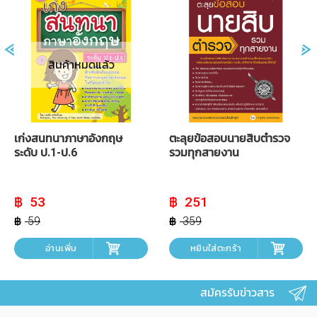
สินค้าหมดแล้ว
เก่งสนทนาภาษาอังกฤษ
ตะลุยข้อสอบนายสิบตำรวจ
ระดับ ป.1-ป.6
รวมทุกสายงาน
Original
Current
Original
Current
53
251
price
price
price
price
was:
is:
was:
is:
59
359
฿ 59.
฿ 53.
฿ 359.
฿ 251.
อ่านเพิ่ม
หยิบใส่ตะกร้า
สมัครรับข่าวสาร