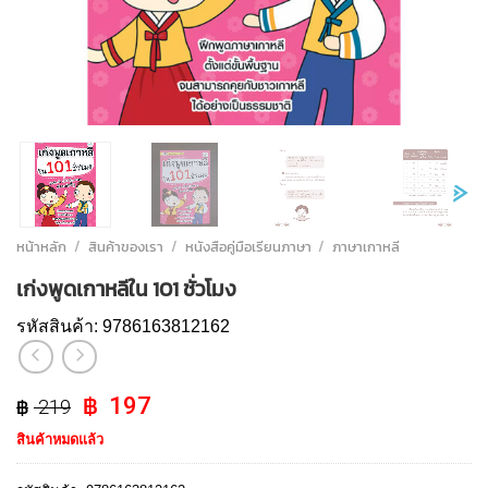
หน้าหลัก
/
สินค้าของเรา
/
หนังสือคู่มือเรียนภาษา
/
ภาษาเกาหลี
เก่งพูดเกาหลีใน 101 ชั่วโมง
รหัสสินค้า:
9786163812162
Original
Current
197
219
price
price
สินค้าหมดแล้ว
was:
is:
฿ 219.
฿ 197.