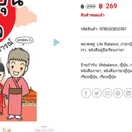
Original
Curr
269
299
price
pric
สินค้าหมดแล้ว
was:
is:
฿ 299.
฿ 26
รหัสสินค้า:
9786163810397
หมวดหมู่:
Life Balance
,
ภาษาญี่
เรา
,
หนังสือคู่มือเรียนภาษา
ป้ายกำกับ:
lifebalance
,
ญี่ปุ่น
,
ภ
หนังสือภาษา
,
หนังสือภาษาญี่ปุ่น
เรียนญี่ปุ่น
,
เรียนญี่ปุ่น