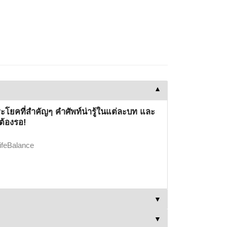
▼
ระโยคที่สำคัญๆ คำศัพท์น่ารู้ในแต่ละบท และ
ต้องรอ!
LifeBalance
▼
▼