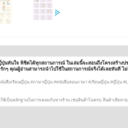
ญี่ปุ่นทันใจ พิชิตได้ทุกสถานการณ์ ในเล่มนี้จะสอนถึงโครงสร้างป
ารักๆ คุณผู้อ่านสามารถนำไปใช้ในสถานการณ์จริงได้เลยทันที ไม่
สือเรียนญี่ปุ่น #ภาษาญี่ปุ่น #หนังสือสอนภาษา #เรียนญี่ปุ่น #ญี่ปุ่น #
ื่อใช้เป็นหลักฐานในการเคลมกับทางร้าน เช่นสินค้าไม่ครบ สินค้าเสียหาย