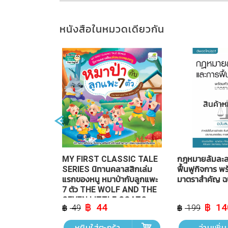
สินค้า
ยสิบตำรวจ
MY FIRST CLASSIC TALE
กฎหมายล้มละ
SERIES นิทานคลาสสิกเล่ม
ฟื้นฟูกิจการ พร
แรกของหนู หมาป่ากับลูกแพะ
มาตราสำคัญ ฉ
7 ตัว THE WOLF AND THE
SEVEN LITTLE GOATS
Current
Original
Current
Origina
1
44
14
49
199
price
price
price
price
is:
was:
is:
was:
้า
หยิบใส่ตะกร้า
อ่านเพิ่ม
฿ 251.
฿ 49.
฿ 44.
฿ 199.