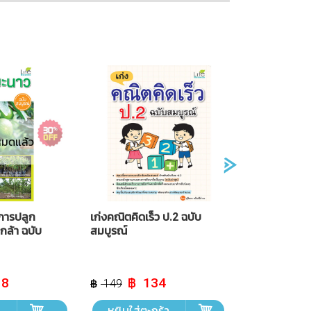
หมดแล้ว
การปลูก
เก่งคณิตคิดเร็ว ป.2 ฉบับ
กล้า ฉบับ
สมบูรณ์
al
Current
Original
Current
18
134
149
price
price
price
is:
was:
is:
ม
หยิบใส่ตะกร้า
฿ 118.
฿ 149.
฿ 134.