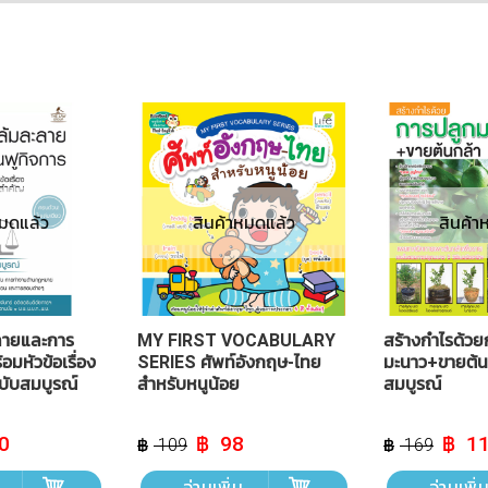
หมดแล้ว
สินค้าหมดแล้ว
สินค้า
ลายและการ
MY FIRST VOCABULARY
สร้างกำไรด้วย
้อมหัวข้อเรื่อง
SERIES ศัพท์อังกฤษ-ไทย
มะนาว+ขายต้น
บับสมบูรณ์
สำหรับหนูน้อย
สมบูรณ์
l
Current
Original
Current
Origin
0
98
1
109
169
price
price
price
price
is:
was:
is:
was:
อ่านเพิ่ม
อ่านเพิ่
฿ 140.
฿ 109.
฿ 98.
฿ 169.