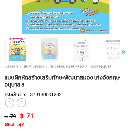
หน้าหลัก
/
สินค้าของเรา
/
หนังสือคู่มือเรียน-สอบ
/
หนังสืออนุบาล
แบบฝึกหัดสร้างเสริมทักษะพัฒนาสมอง เก่งอังกฤษ
อนุบาล 3
รหัสสินค้า:
1379130001232
Original
Current
71
79
price
price
มีสินค้าอยู่ 6
was:
is: