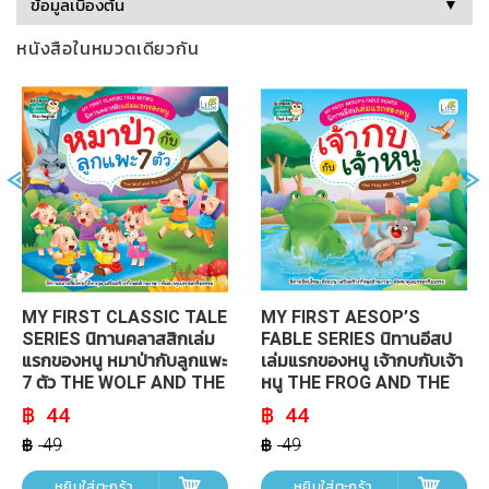
ข้อมูลเบื้องต้น
▼
MY FIRST CLASSIC TALE
MY FIRST AESOP’S
SERIES นิทานคลาสสิกเล่ม
FABLE SERIES นิทานอีสป
แรกของหนู หมาป่ากับลูกแพะ
เล่มแรกของหนู เจ้ากบกับเจ้า
7 ตัว THE WOLF AND THE
หนู THE FROG AND THE
SEVEN LITTLE GOATS
MOUSE
Original
Current
Original
Current
44
44
price
price
price
price
was:
is:
was:
is:
49
49
฿ 49.
฿ 44.
฿ 49.
฿ 44.
หยิบใส่ตะกร้า
หยิบใส่ตะกร้า