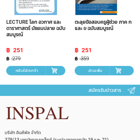
LECTURE โลก อวกาศ และ
ตะลุยข้อสอบครูผู้ช่วย ภาค ก
ดาราศาสตร์ มัธยมปลาย ฉบับ
และ ข ฉบับสมบูรณ์
สมบูรณ์
Original
Current
Original
Current
251
251
price
price
price
price
was:
is:
was:
is:
279
359
฿ 279.
฿ 251.
฿ 359.
฿ 251.
หยิบใส่ตะกร้า
อ่านเพิ่ม
สมัครรับข่าวสาร
บริษัท อินส์พัล จำกัด
379/13 เอกมัยคอมเพล็กซ์ (ระหว่างซอยเอกมัย 19 และ 21)