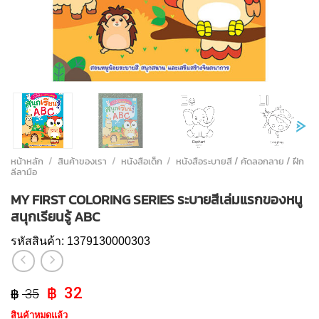
หน้าหลัก
/
สินค้าของเรา
/
หนังสือเด็ก
/
หนังสือระบายสี / คัดลอกลาย / ฝึก
ลีลามือ
MY FIRST COLORING SERIES ระบายสีเล่มแรกของหนู
สนุกเรียนรู้ ABC
รหัสสินค้า:
1379130000303
Original
Current
32
35
price
price
สินค้าหมดแล้ว