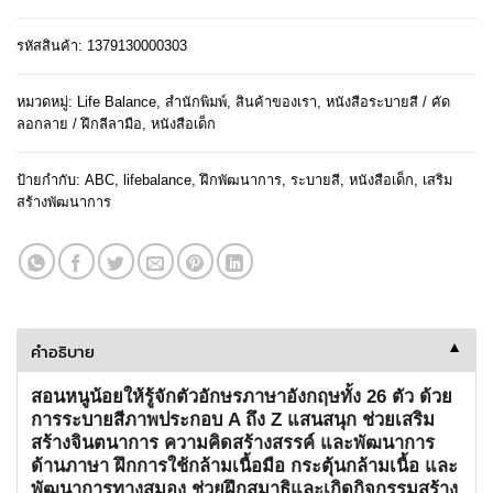
was:
is:
฿ 35.
฿ 32.
รหัสสินค้า:
1379130000303
หมวดหมู่:
Life Balance
,
สำนักพิมพ์
,
สินค้าของเรา
,
หนังสือระบายสี / คัด
ลอกลาย / ฝึกลีลามือ
,
หนังสือเด็ก
ป้ายกำกับ:
ABC
,
lifebalance
,
ฝึกพัฒนาการ
,
ระบายสี
,
หนังสือเด็ก
,
เสริม
สร้างพัฒนาการ
คำอธิบาย
▼
สอนหนูน้อยให้รู้จักตัวอักษรภาษาอังกฤษทั้ง 26 ตัว ด้วย
การระบายสีภาพประกอบ A ถึง Z แสนสนุก ช่วยเสริม
สร้างจินตนาการ ความคิดสร้างสรรค์ และพัฒนาการ
ด้านภาษา ฝึกการใช้กล้ามเนื้อมือ กระตุ้นกล้ามเนื้อ และ
พัฒนาการทางสมอง ช่วยฝึกสมาธิและเกิดกิจกรรมสร้าง