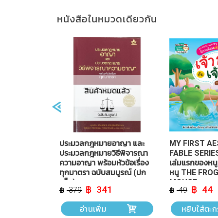
สินค้าหมดแล้ว
 ชั๋วโมง
ประมวลกฎหมายอาญา และ
MY FIRST A
ประมวลกฎหมายวิธีพิจารณา
FABLE SERIES
ความอาญา พร้อมหัวข้อเรื่อง
เล่มแรกของหนู 
ทุกมาตรา ฉบับสมบูรณ์ (ปก
หนู THE FRO
แข็ง)
MOUSE
Current
Original
Current
Original
C
9
341
44
379
49
price
price
price
price
p
is:
was:
is:
was:
is
้า
อ่านเพิ่ม
หยิบใส่ตะก
฿ 139.
฿ 379.
฿ 341.
฿ 49.
฿