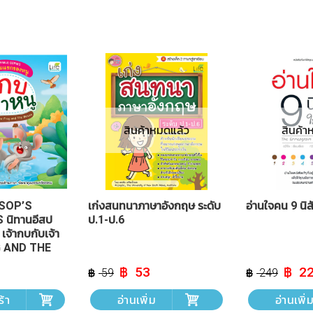
สินค้าหมดแล้ว
สินค้า
ESOP’S
เก่งสนทนาภาษาอังกฤษ ระดับ
อ่านใจคน 9 นิ
 นิทานอีสป
ป.1-ป.6
เจ้ากบกับเจ้า
G AND THE
urrent
Original
Current
Origin
53
2
59
249
rice
price
price
price
:
was:
is:
was:
ร้า
อ่านเพิ่ม
อ่านเพิ่
 44.
฿ 59.
฿ 53.
฿ 249.