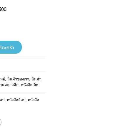
500
t
E SERIES นิทานอีสปเล่มแรกของหนู เด็กชายกับฝูงกบ The Boys and the Frogs
ส่ตะกร้า
ิมพ์
,
สินค้าของเรา
,
สินค้า
ิทานคลาสสิก
,
หนังสือเด็ก
ีสป
,
หนังสืออีสป
,
หนังสือ