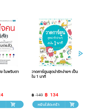
หมดแล้ว
สัย ในพริบตา
วาดการ์ตูนสุดน่ารักง่ายๆ เป็น
ใน 1 นาที
al
Current
Original
Current
24
134
149
price
price
price
is:
was:
is:
ม
หยิบใส่ตะกร้า
฿ 224.
฿ 149.
฿ 134.