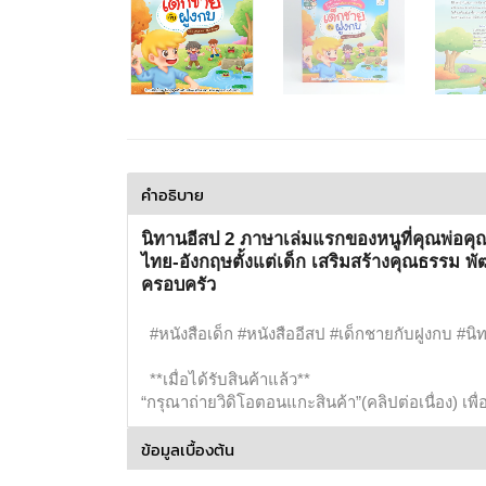
คำอธิบาย
นิทานอีสป 2 ภาษาเล่มแรกของหนูที่คุณพ่อคุณ
ไทย-อังกฤษตั้งแต่เด็ก เสริมสร้างคุณธรรม 
ครอบครัว
#หนังสือเด็ก #หนังสืออีสป #เด็กชายกับฝูงกบ #น
**เมื่อได้รับสินค้าแล้ว**
“กรุณาถ่ายวิดิโอตอนแกะสินค้า”(คลิปต่อเนื่อง) เพ
ข้อมูลเบื้องต้น