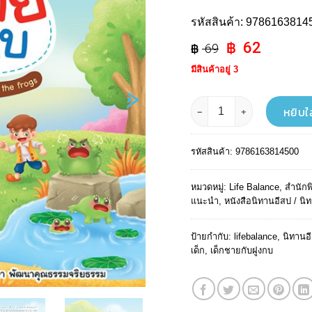
รหัสสินค้า:
9786163814
Original
Curren
62
69
price
price
มีสินค้าอยู่ 3
was:
is:
฿ 69.
฿ 62.
จำนวน MY FIRST AESOP'S FABL
หยิบใ
รหัสสินค้า:
9786163814500
หมวดหมู่:
Life Balance
,
สำนักพ
แนะนำ
,
หนังสือนิทานอีสป / น
ป้ายกำกับ:
lifebalance
,
นิทานอ
เด็ก
,
เด็กชายกับฝูงกบ