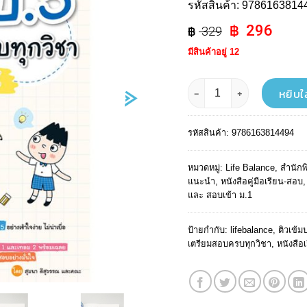
รหัสสินค้า:
9786163814
Original
Curr
296
329
price
pric
มีสินค้าอยู่ 12
was:
is:
฿ 329.
฿ 29
จำนวน Super ติวเข้ม ป.5 เตรีย
หยิบใ
รหัสสินค้า:
9786163814494
หมวดหมู่:
Life Balance
,
สำนักพ
แนะนำ
,
หนังสือคู่มือเรียน-สอบ
และ สอบเข้า ม.1
ป้ายกำกับ:
lifebalance
,
ติวเข้ม
เตรียมสอบครบทุกวิชา
,
หนังสือ