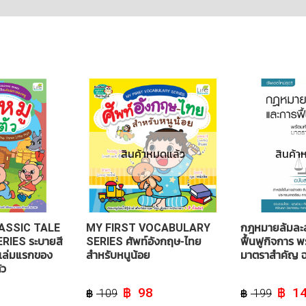
สินค้าหมดแล้ว
สินค้า
ASSIC TALE
MY FIRST VOCABULARY
กฎหมายล้มละ
RIES ระบายสี
SERIES ศัพท์อังกฤษ-ไทย
ฟื้นฟูกิจการ พร
 เล่มแรกของ
สำหรับหนูน้อย
มาตราสำคัญ ฉ
ัว
urrent
Original
Current
Origin
98
1
109
199
rice
price
price
price