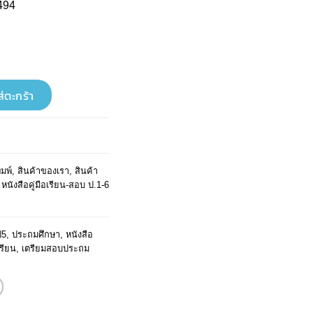
494
ent
e
6.
มสอบ ครบทุกวิชา ฉบับสมบูรณ์ ชิ้น
ส่ตะกร้า
ิมพ์
,
สินค้าของเรา
,
สินค้า
,
หนังสือคู่มือเรียน-สอบ ป.1-6
ป5
,
ประถมศึกษา
,
หนังสือ
เรียน
,
เตรียมสอบประถม