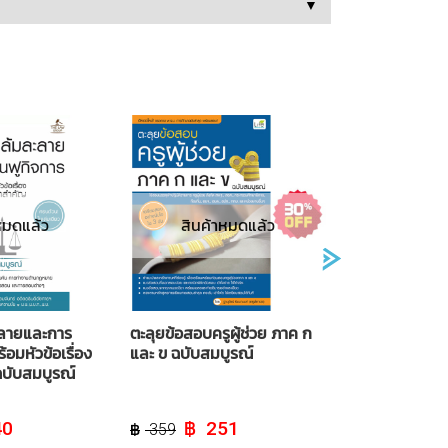
▼
หมดแล้ว
สินค้าหมดแล้ว
ลายและการ
ตะลุยข้อสอบครูผู้ช่วย ภาค ก
้อมหัวข้อเรื่อง
และ ข ฉบับสมบูรณ์
บับสมบูรณ์
al
Current
Original
Current
40
251
359
price
price
price