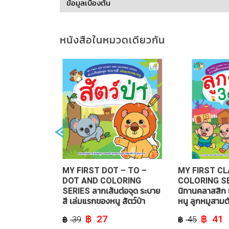
ข้อมูลเบื้องต้น
ย์ ระดับ ป.4
MY FIRST DOT – TO –
MY FIRST CL
้ อ่านง่าย
DOT AND COLORING
COLORING SE
SERIES ลากเส้นต่อจุด ระบาย
นิทานคลาสสิก
สี เล่มแรกของหนู สัตว์ป่า
หนู ลูกหมูสามต
Current
Original
Current
Original
C
3
27
41
39
45
price
price
price
price
p