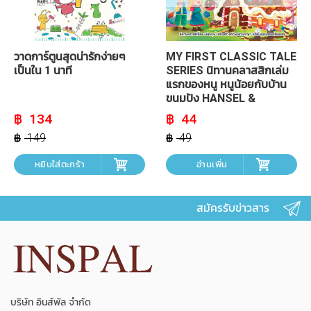
วาดการ์ตูนสุดน่ารักง่ายๆ
MY FIRST CLASSIC TALE
เป็นใน 1 นาที
SERIES นิทานคลาสสิกเล่ม
แรกของหนู หนูน้อยกับบ้าน
ขนมปัง HANSEL &
GRETEL AND THE
Original
Current
Original
Current
134
44
price
price
price
price
GINGERBREAD HOUSE
was:
is:
was:
is:
149
49
฿ 149.
฿ 134.
฿ 49.
฿ 44.
หยิบใส่ตะกร้า
อ่านเพิ่ม
สมัครรับข่าวสาร
บริษัท อินส์พัล จำกัด