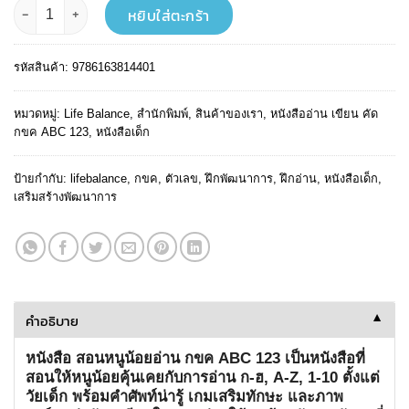
จำนวน สอนหนูน้อยอ่าน กขค ABC 123 ชิ้น
หยิบใส่ตะกร้า
รหัสสินค้า:
9786163814401
หมวดหมู่:
Life Balance
,
สำนักพิมพ์
,
สินค้าของเรา
,
หนังสืออ่าน เขียน คัด
กขค ABC 123
,
หนังสือเด็ก
ป้ายกำกับ:
lifebalance
,
กขค
,
ตัวเลข
,
ฝึกพัฒนาการ
,
ฝึกอ่าน
,
หนังสือเด็ก
,
เสริมสร้างพัฒนาการ
คำอธิบาย
▼
หนังสือ สอนหนูน้อยอ่าน กขค ABC 123 เป็นหนังสือที่
สอนให้หนูน้อยคุ้นเคยกับการอ่าน ก-ฮ, A-Z, 1-10 ตั้งแต่
วัยเด็ก พร้อมคำศัพท์น่ารู้ เกมเสริมทักษะ และภาพ