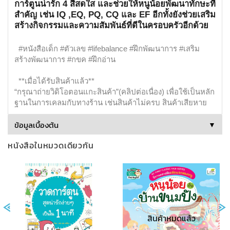
การ์ตูนน่ารัก 4 สีสดใส และช่วยให้หนูน้อยพัฒนาทักษะที่
สำคัญ เช่น IQ ,EQ, PQ, CQ และ EF อีกทั้งยังช่วยเสริม
สร้างกิจกรรมและความสัมพันธ์ที่ดีในครอบครัวอีกด้วย
#หนังสือเด็ก #ตัวเลข #lifebalance #ฝึกพัฒนาการ #เสริม
สร้างพัฒนาการ #กขค #ฝึกอ่าน
**เมื่อได้รับสินค้าแล้ว**
“กรุณาถ่ายวิดิโอตอนแกะสินค้า”(คลิปต่อเนื่อง) เพื่อใช้เป็นหลัก
ฐานในการเคลมกับทางร้าน เช่นสินค้าไม่ครบ สินค้าเสียหาย
ข้อมูลเบื้องต้น
▼
สินค้าหมดแล้ว