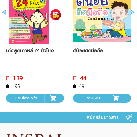
สินค้าหมดแล้ว
เก่งพูดเกาหลี 24 ชั๋วโมง
ตี๋น้อยติดมือถือ
Original
Current
Original
Current
139
44
price
price
price
price
was:
is:
was:
is:
199
49
฿ 199.
฿ 139.
฿ 49.
฿ 44.
หยิบใส่ตะกร้า
อ่านเพิ่ม
สมัครรับข่าวสาร