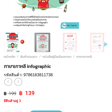
หน้าหลัก
/
สินค้าของเรา
/
หนังสือคู่มือเรียนภาษา
/
ภาษาเกาหลี
ภาษาเกาหลี infographic
รหัสสินค้า:
9786163811738
Original
Current
139
199
price
price
มีสินค้าอยู่ 3
was:
is:
฿ 199.
฿ 139.