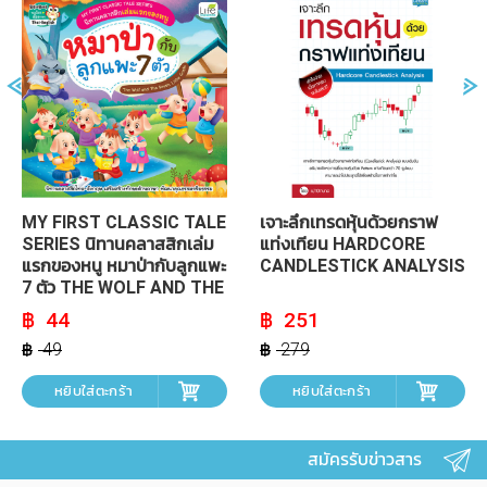
MY FIRST CLASSIC TALE
เจาะลึกเทรดหุ้นด้วยกราฟ
SERIES นิทานคลาสสิกเล่ม
แท่งเทียน HARDCORE
แรกของหนู หมาป่ากับลูกแพะ
CANDLESTICK ANALYSIS
7 ตัว THE WOLF AND THE
SEVEN LITTLE GOATS
Original
Current
Original
Current
44
251
price
price
price
price
was:
is:
was:
is:
49
279
฿ 49.
฿ 44.
฿ 279.
฿ 251.
หยิบใส่ตะกร้า
หยิบใส่ตะกร้า
สมัครรับข่าวสาร