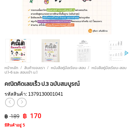
หน้าหลัก
/
สินค้าของเรา
/
หนังสือคู่มือเรียน-สอบ
/
หนังสือคู่มือเรียน-สอบ
ป.1-6 และ สอบเข้า ม.1
คณิตคิดเลขเร็ว ป.3 ฉบับสมบูรณ์
รหัสสินค้า:
1379130001041
Original
Current
170
189
price
price
มีสินค้าอยู่ 5
was:
is: