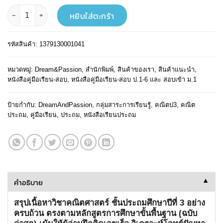
฿ 189.
฿ 170.
จำนวน คณิตคิดเลขเร็ว ป.3 ฉบับสมบูรณ์ ชิ้น
หยิบใส่ตะกร้า
รหัสสินค้า:
1379130001041
หมวดหมู่:
Dream&Passion
,
สำนักพิมพ์
,
สินค้าของเรา
,
สินค้าแนะนำ
,
หนังสือคู่มือเรียน-สอบ
,
หนังสือคู่มือเรียน-สอบ ป.1-6 และ สอบเข้า ม.1
ป้ายกำกับ:
DreamAndPassion
,
กลุ่มสาระการเรียนรู้
,
คณิตป3
,
คณิต
ประถม
,
คู่มือเรียน
,
ประถม
,
หนังสือเรียนประถม
คำอธิบาย
▼
สรุปเนื้อหาวิชาคณิตศาสตร์ ชั้นประถมศึกษาปีที่ 3 อย่าง
ครบถ้วน ตรงตามหลักสูตรการศึกษาขั้นพื้นฐาน (ฉบับ