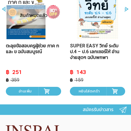
สินค้าหมดแล้ว
ตะลุยข้อสอบครูผู้ช่วย ภาค ก
SUPER EASY วิทย์ ระดับ
และ ข ฉบับสมบูรณ์
ป.4 – ป.6 เลกเชอร์ให้ อ่าน
ง่ายสุดๆ ฉบับพกพา
Original
Current
Original
Current
251
143
price
price
price
price
was:
is:
was:
is:
359
159
฿ 359.
฿ 251.
฿ 159.
฿ 143.
อ่านเพิ่ม
หยิบใส่ตะกร้า
สมัครรับข่าวสาร