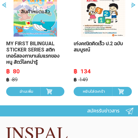
สินค้าหมดแล้ว
MY FIRST BILINGUAL
เก่งคณิตคิดเร็ว ป.2 ฉบับ
STICKER SERIES สติก
สมบูรณ์
เกอร์สองภาษาเล่มแรกของ
หนู สัตว์โลกน่ารู้
Original
Current
Original
Current
80
134
price
price
price
price
was:
is:
was:
is:
89
149
฿ 89.
฿ 80.
฿ 149.
฿ 134.
อ่านเพิ่ม
หยิบใส่ตะกร้า
สมัครรับข่าวสาร