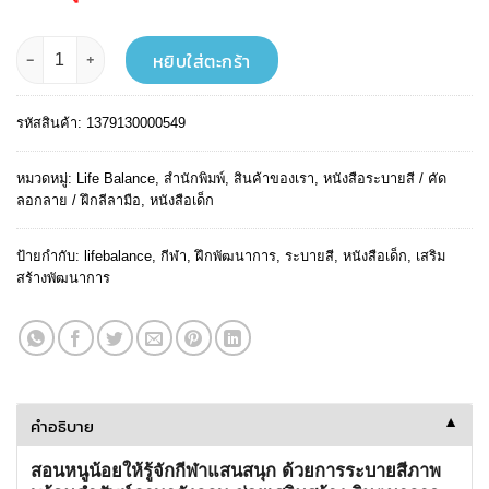
was:
is:
฿ 35.
฿ 32.
จำนวน MY FIRST COLORING SERIES ระบายสีเล่มแรกของหนู กีฬาแสนสนุก ชิ
หยิบใส่ตะกร้า
รหัสสินค้า:
1379130000549
หมวดหมู่:
Life Balance
,
สำนักพิมพ์
,
สินค้าของเรา
,
หนังสือระบายสี / คัด
ลอกลาย / ฝึกลีลามือ
,
หนังสือเด็ก
ป้ายกำกับ:
lifebalance
,
กีฬา
,
ฝึกพัฒนาการ
,
ระบายสี
,
หนังสือเด็ก
,
เสริม
สร้างพัฒนาการ
คำอธิบาย
▼
สอนหนูน้อยให้รู้จักกีฬาแสนสนุก ด้วยการระบายสีภาพ