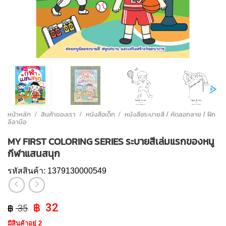
หน้าหลัก
/
สินค้าของเรา
/
หนังสือเด็ก
/
หนังสือระบายสี / คัดลอกลาย / ฝึก
ลีลามือ
MY FIRST COLORING SERIES ระบายสีเล่มแรกของหนู
กีฬาแสนสนุก
รหัสสินค้า:
1379130000549
Original
Current
32
35
price
price
มีสินค้าอยู่ 2