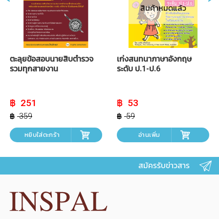
สินค้าหมดแล้ว
ตะลุยข้อสอบนายสิบตำรวจ
เก่งสนทนาภาษาอังกฤษ
รวมทุกสายงาน
ระดับ ป.1-ป.6
Original
Current
Original
Current
251
53
price
price
price
price
was:
is:
was:
is:
359
59
฿ 359.
฿ 251.
฿ 59.
฿ 53.
หยิบใส่ตะกร้า
อ่านเพิ่ม
สมัครรับข่าวสาร