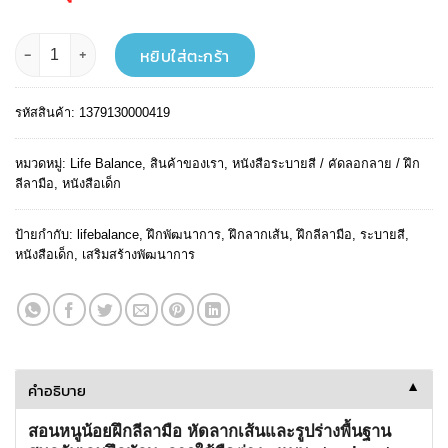
was:
is:
฿ 55.
฿ 50.
จำนวน MY FIRST HANDWRITING SERIES ฝึกลีลามือ เล่มแรกของหนู ชิ้น
หยิบใส่ตะกร้า
รหัสสินค้า:
1379130000419
หมวดหมู่:
Life Balance
,
สินค้าของเรา
,
หนังสือระบายสี / คัดลอกลาย / ฝึก
ลีลามือ
,
หนังสือเด็ก
ป้ายกำกับ:
lifebalance
,
ฝึกพัฒนาการ
,
ฝึกลากเส้น
,
ฝึกลีลามือ
,
ระบายสี
,
หนังสือเด็ก
,
เสริมสร้างพัฒนาการ
คำอธิบาย
▼
สอนหนูน้อยฝึกลีลามือ หัดลากเส้นและรูปร่างพื้นฐาน