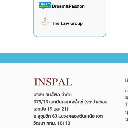
Dream&Passion
The Law Group
เ
เ
บริษัท อินส์พัล จำกัด
ต
379/13 เอกมัยคอมเพล็กซ์ (ระหว่างซอย
โ
เอกมัย 19 และ 21)
ม
ถ.สุขุมวิท 63 แขวงคลองตันเหนือ เขต
น
วัฒนา กทม. 10110