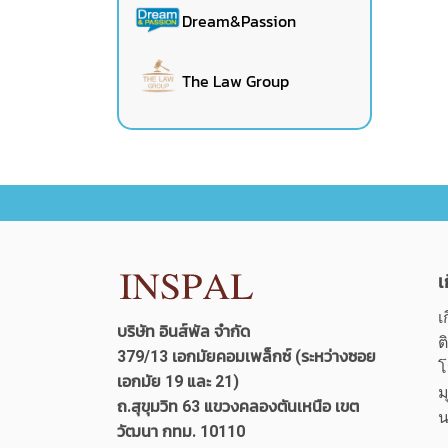
Dream&Passion
The Law Group
เ
เ
บริษัท อินส์พัล จำกัด
ต
379/13 เอกมัยคอมเพล็กซ์ (ระหว่างซอย
โ
เอกมัย 19 และ 21)
ม
ถ.สุขุมวิท 63 แขวงคลองตันเหนือ เขต
น
วัฒนา กทม. 10110