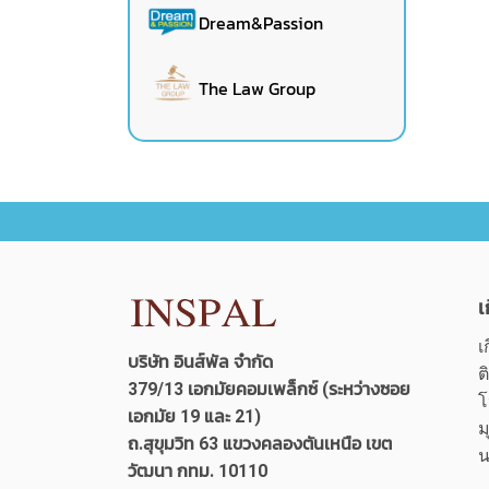
Dream&Passion
The Law Group
เ
เ
บริษัท อินส์พัล จำกัด
ต
379/13 เอกมัยคอมเพล็กซ์ (ระหว่างซอย
โ
เอกมัย 19 และ 21)
ม
ถ.สุขุมวิท 63 แขวงคลองตันเหนือ เขต
น
วัฒนา กทม. 10110