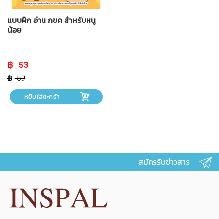
แบบฝึก อ่าน กขค สำหรับหนู
น้อย
Original
Current
53
price
price
was:
is:
59
฿ 59.
฿ 53.
หยิบใส่ตะกร้า
สมัครรับข่าวสาร