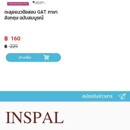
ตะลุยแนวข้อสอบ GAT ภาษา
อังกฤษ ฉบับสมบูรณ์
Original
Current
160
price
price
was:
is:
229
฿ 229.
฿ 160.
อ่านเพิ่ม
สมัครรับข่าวสาร