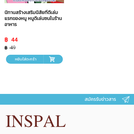
นิทานสร้างเสริมนิสัยที่ดีเล่ม
แรกของหนู หนูดีเล่นซนในร้าน
อาหาร
Original
Current
44
price
price
was:
is:
49
฿ 49.
฿ 44.
หยิบใส่ตะกร้า
สมัครรับข่าวสาร