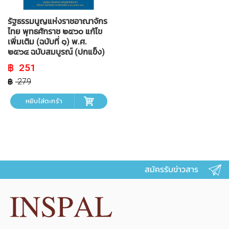
รัฐธรรมนูญแห่งราชอาณาจักร
ไทย พุทธศักราช ๒๕๖๐ แก้ไข
เพิ่มเติม (ฉบับที่ ๑) พ.ศ.
๒๕๖๔ ฉบับสมบูรณ์ (ปกแข็ง)
Original
Current
251
price
price
was:
is:
279
฿ 279.
฿ 251.
หยิบใส่ตะกร้า
สมัครรับข่าวสาร