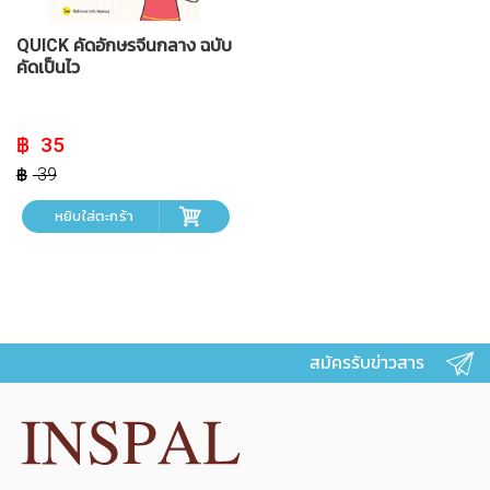
QUICK คัดอักษรจีนกลาง ฉบับ
คัดเป็นไว
Original
Current
35
price
price
was:
is:
39
฿ 39.
฿ 35.
หยิบใส่ตะกร้า
สมัครรับข่าวสาร