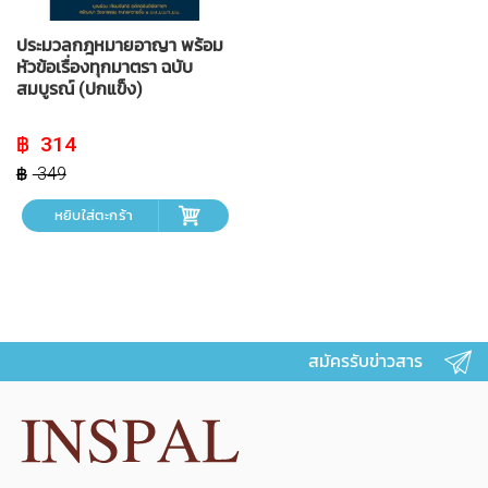
ประมวลกฎหมายอาญา พร้อม
หัวข้อเรื่องทุกมาตรา ฉบับ
สมบูรณ์ (ปกแข็ง)
Original
Current
314
price
price
was:
is:
349
฿ 349.
฿ 314.
หยิบใส่ตะกร้า
สมัครรับข่าวสาร