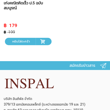
เก่งคณิตคิดเร็ว ป.5 ฉบับ
สมบูรณ์
Original
Current
179
price
price
was:
is:
199
฿ 199.
฿ 179.
หยิบใส่ตะกร้า
สมัครรับข่าวสาร
บริษัท อินส์พัล จำกัด
379/13 เอกมัยคอมเพล็กซ์ (ระหว่างซอยเอกมัย 19 และ 21)