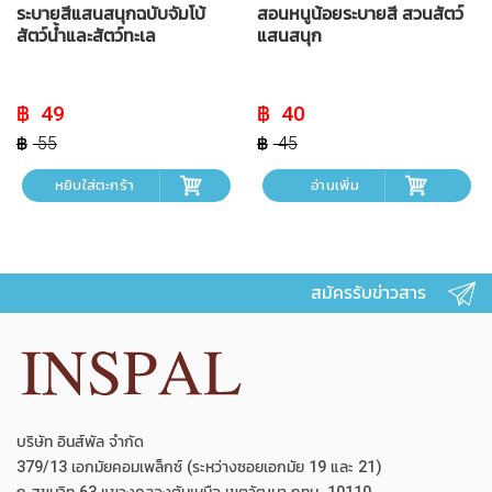
ระบายสีแสนสนุกฉบับจัมโบ้
สอนหนูน้อยระบายสี สวนสัตว์
สัตว์น้ำและสัตว์ทะเล
แสนสนุก
Original
Current
Original
Current
49
40
price
price
price
price
was:
is:
was:
is:
55
45
฿ 55.
฿ 49.
฿ 45.
฿ 40.
หยิบใส่ตะกร้า
อ่านเพิ่ม
สมัครรับข่าวสาร
บริษัท อินส์พัล จำกัด
379/13 เอกมัยคอมเพล็กซ์ (ระหว่างซอยเอกมัย 19 และ 21)