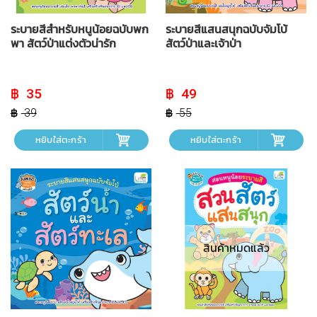
ระบายสีสำหรับหนูน้อยฉบับพก
ระบายสีแสนสนุกฉบับจัมโบ้
พา สัตว์ป่าแต่งตัวน่ารัก
สัตว์ป่าและเจ้าป่า
Original
Current
Original
Current
35
49
price
price
price
price
was:
is:
was:
is:
39
55
฿ 39.
฿ 35.
฿ 55.
฿ 49.
หยิบใส่ตะกร้า
หยิบใส่ตะกร้า
สินค้าหมดแล้ว