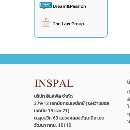
Dream&Passion
The Law Group
เ
เ
บริษัท อินส์พัล จำกัด
ต
379/13 เอกมัยคอมเพล็กซ์ (ระหว่างซอย
โ
เอกมัย 19 และ 21)
ม
ถ.สุขุมวิท 63 แขวงคลองตันเหนือ เขต
น
วัฒนา กทม. 10110