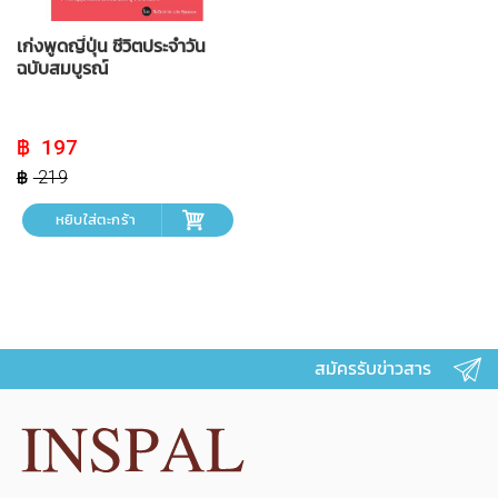
เก่งพูดญี่ปุ่น ชีวิตประจำวัน
ฉบับสมบูรณ์
Original
Current
197
price
price
was:
is:
219
฿ 219.
฿ 197.
หยิบใส่ตะกร้า
สมัครรับข่าวสาร