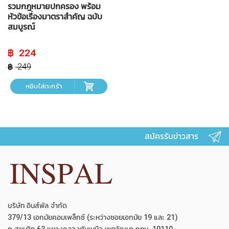
รวมกฎหมายปกครอง พร้อม
หัวข้อเรื่องมาตราสำคัญ ฉบับ
สมบูรณ์
Original
Current
224
price
price
was:
is:
249
฿ 249.
฿ 224.
หยิบใส่ตะกร้า
สมัครรับข่าวสาร
บริษัท อินส์พัล จำกัด
379/13 เอกมัยคอมเพล็กซ์ (ระหว่างซอยเอกมัย 19 และ 21)