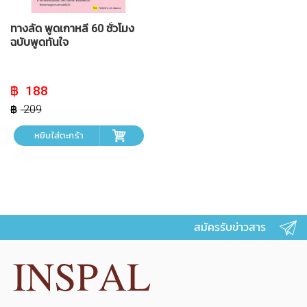
ทางลัด พูดเกาหลี 60 ชั่วโมง
ฉบับพูดทันใจ
Original
Current
188
price
price
was:
is:
209
฿ 209.
฿ 188.
หยิบใส่ตะกร้า
สมัครรับข่าวสาร