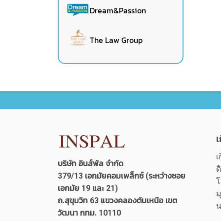
Dream&Passion
The Law Group
เ
เ
บริษัท อินส์พัล จำกัด
ต
379/13 เอกมัยคอมเพล็กซ์ (ระหว่างซอย
โ
เอกมัย 19 และ 21)
ม
ถ.สุขุมวิท 63 แขวงคลองตันเหนือ เขต
น
วัฒนา กทม. 10110