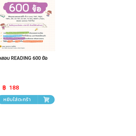
้อสอบ READING 600 ข้อ
Original
Current
188
price
price
was:
is:
หยิบใส่ตะกร้า
฿ 209.
฿ 188.