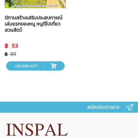
นิทานสร้างเสริมประสบการณ์
เล่มแรกของหนู หนูดีไปเที่ยว
สวนสัตว์
Original
Current
53
price
price
was:
is:
59
฿ 59.
฿ 53.
หยิบใส่ตะกร้า
สมัครรับข่าวสาร