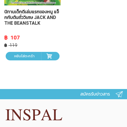
นิทานเด็กดีเล่มแรกของหนู แจ็
กกับต้นถั่ววิเศษ JACK AND
THE BEANSTALK
Original
Current
107
price
price
was:
is:
119
฿ 119.
฿ 107.
หยิบใส่ตะกร้า
สมัครรับข่าวสาร