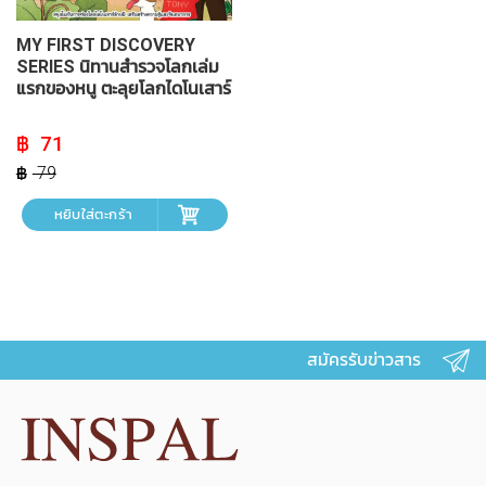
MY FIRST DISCOVERY
SERIES นิทานสำรวจโลกเล่ม
แรกของหนู ตะลุยโลกไดโนเสาร์
Original
Current
71
price
price
was:
is:
79
฿ 79.
฿ 71.
หยิบใส่ตะกร้า
สมัครรับข่าวสาร