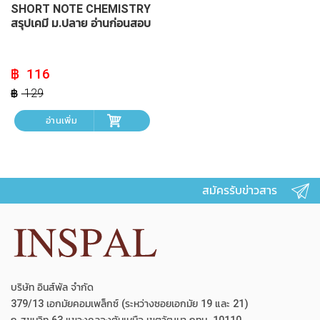
SHORT NOTE CHEMISTRY
สรุปเคมี ม.ปลาย อ่านก่อนสอบ
Original
Current
116
price
price
was:
is:
129
฿ 129.
฿ 116.
อ่านเพิ่ม
สมัครรับข่าวสาร
บริษัท อินส์พัล จำกัด
379/13 เอกมัยคอมเพล็กซ์ (ระหว่างซอยเอกมัย 19 และ 21)