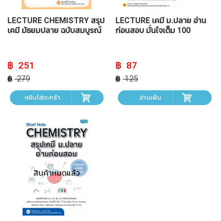
LECTURE CHEMISTRY สรุป
LECTURE เคมี ม.ปลาย อ่าน
เคมี มัธยมปลาย ฉบับสมบูรณ์
ก่อนสอบ มั่นใจเต็ม 100
Original
Current
Original
Current
251
87
price
price
price
price
was:
is:
was:
is:
279
125
฿ 279.
฿ 251.
฿ 125.
฿ 87.
หยิบใส่ตะกร้า
อ่านเพิ่ม
สินค้าหมดแล้ว