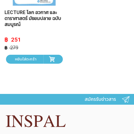
LECTURE โลก อวกาศ และ
ดาราศาสตร์ มัธยมปลาย ฉบับ
สมบูรณ์
Original
Current
251
price
price
was:
is:
279
฿ 279.
฿ 251.
หยิบใส่ตะกร้า
สมัครรับข่าวสาร