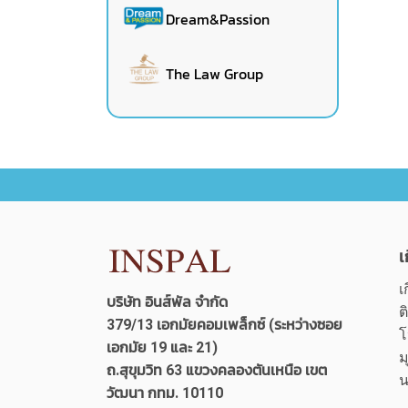
Dream&Passion
The Law Group
เ
เ
บริษัท อินส์พัล จำกัด
ต
379/13 เอกมัยคอมเพล็กซ์ (ระหว่างซอย
โ
เอกมัย 19 และ 21)
ม
ถ.สุขุมวิท 63 แขวงคลองตันเหนือ เขต
น
วัฒนา กทม. 10110