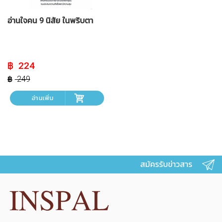
อ่านใจคน 9 นิสัย ในพริบตา
Original
Current
224
price
price
was:
is:
249
฿ 249.
฿ 224.
อ่านเพิ่ม
สมัครรับข่าวสาร