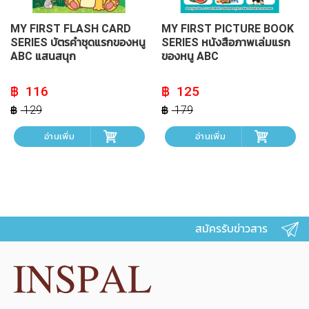
MY FIRST FLASH CARD
MY FIRST PICTURE BOOK
SERIES บัตรคำชุดแรกของหนู
SERIES หนังสือภาพเล่มแรก
ABC แสนสนุก
ของหนู ABC
Original
Current
Original
Current
116
125
price
price
price
price
was:
is:
was:
is:
129
179
฿ 129.
฿ 116.
฿ 179.
฿ 125.
อ่านเพิ่ม
อ่านเพิ่ม
สมัครรับข่าวสาร