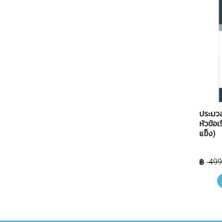
ประมว
หัวข้อ
แข็ง)
499