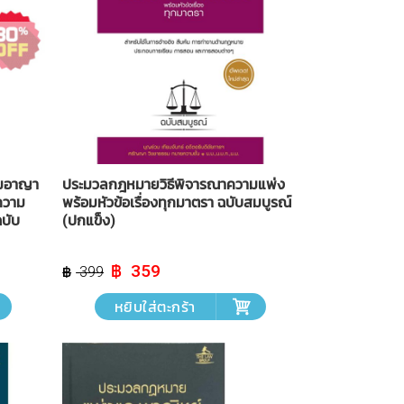
ามอาญา
ประมวลกฎหมายวิธีพิจารณาความแพ่ง
ความ
พร้อมหัวข้อเรื่องทุกมาตรา ฉบับสมบูรณ์
ฉบับ
(ปกแข็ง)
Original
Current
359
399
price
price
was:
is:
หยิบใส่ตะกร้า
฿ 399.
฿ 359.