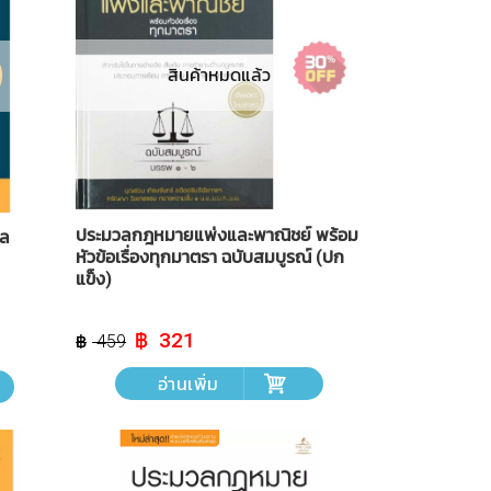
สินค้าหมดแล้ว
ประมวลกฎหมายแพ่งและพาณิชย์ พร้อม
วล
หัวข้อเรื่องทุกมาตรา ฉบับสมบูรณ์ (ปก
แข็ง)
Original
Current
321
459
price
price
was:
is:
อ่านเพิ่ม
฿ 459.
฿ 321.